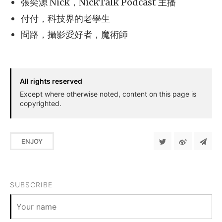
張奕源 Nick，NickTalk Podcast 主播
付付，科技界的老學生
問路，攝影愛好者，魔術師
All rights reserved
Except where otherwise noted, content on this page is
copyrighted.
ENJOY
SUBSCRIBE