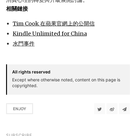
相關鏈接
Tim Cook 在蘋果官網上的公開信
Kindle Unlimited for China
水門事件
All rights reserved
Except where otherwise noted, content on this page is
copyrighted.
ENJOY
SUBSCRIBE