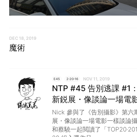
DEC 18, 2019
魔術
NOV 11, 2019
E45
2:20:16
NTP #45 告別逃課 #1
新鋭展・像談論一場電
Nick 參與了《告別攝影》第六期「
展・像談論一場電影一樣談論
和蔡驍一起閲讀了「TOP20·2