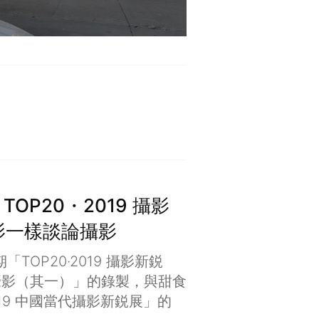
：TOP20・2019 攝影
影一樣談論攝影
TOP20·2019 攝影新鋭
攝影（其一）」的錄製，與甜食
019 中國當代攝影新鋭展」的