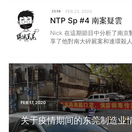
FEB 23, 2020
23:58
NTP Sp #4 南案疑雲
Nick 在這期節目中分析了南
享了他對南大碎屍案和連環殺
FEB 17, 2020
关于疫情期间的东莞制造业