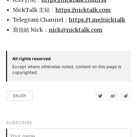
NickTalk 主站：
https://nicktalk.com
Telegram Channel：
https://t.me/nicktalk
寫信給 Nick：
nick@nicktalk.com
All rights reserved
Except where otherwise noted, content on this page is
copyrighted.
ENJOY
SUBSCRIBE