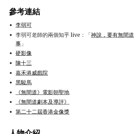
參考連結
李弱可
李弱可老師的兩個知乎 live：「
神說，要有無間道
事
」
硬影像
陳十三
嘉禾港威戲院
黑駿馬
《無間道》電影朝聖地
《無間道劇本及導評》
第二十二屆香港金像獎
人物介紹