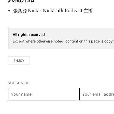
張奕源 Nick：NickTalk Podcast 主播
All rights reserved
Except where otherwise noted, content on this page is copyr
ENJOY
SUBSCRIBE