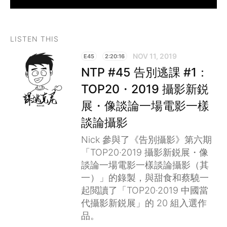
LISTEN THIS
NOV 11, 2019
E45
2:20:16
NTP #45 告別逃課 #1：
TOP20・2019 攝影新鋭
展・像談論一場電影一樣
談論攝影
Nick 參與了《告別攝影》第六期
「TOP20·2019 攝影新鋭展・像
談論一場電影一樣談論攝影（其
一）」的錄製，與甜食和蔡驍一
起閲讀了「TOP20·2019 中國當
代攝影新鋭展」的 20 組入選作
品。