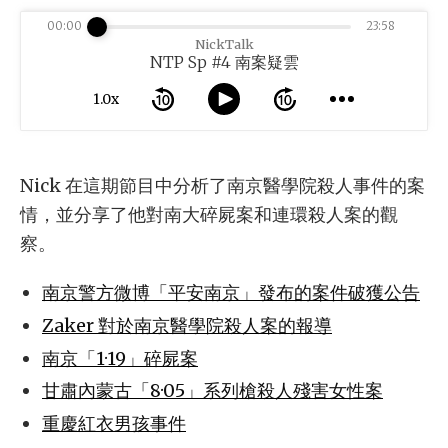
00:00
23:58
NickTalk
NTP Sp #4 南案疑雲
1.0x
Nick 在這期節目中分析了南京醫學院殺人事件的案
情，並分享了他對南大碎屍案和連環殺人案的觀
察。
南京警方微博「平安南京」發布的案件破獲公告
Zaker 對於南京醫學院殺人案的報導
南京「1·19」碎屍案
甘肅內蒙古「8·05」系列槍殺人殘害女性案
重慶紅衣男孩事件