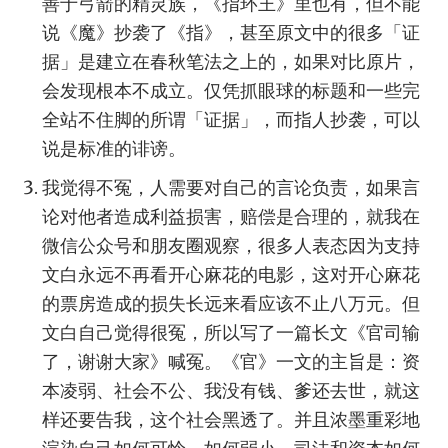
善于弓箭的精灵族，《指环王》里也有，但不能
说《魔》抄袭了《指》，甚至原文中的很多「证
据」是建立在春秋笔法之上的，如果对比原片，
会发现根本不成立。仅凭抓眼球的标题和一些完
全站不住脚的所谓「证据」，而指人抄袭，可以
说是标准的诽谤。
我觉得不冤，人需要对自己的言论负责，如果言
论对他者造成利益损害，赔偿是合理的，就我在
微信公众号和朋友圈观察，很多人表态因为支持
文白永远不再看开心麻花的电影，这对开心麻花
的票房造成的损失长远来看应该不止八万元。但
文白自己觉得很冤，所以写了一篇长文《官司输
了，谢谢大家》喊冤。《官》一文的主旨是：资
本凌弱、社会不公、我没有钱、爹还去世，就这
样还要告我，这个社会黑透了。并且浓墨重彩地