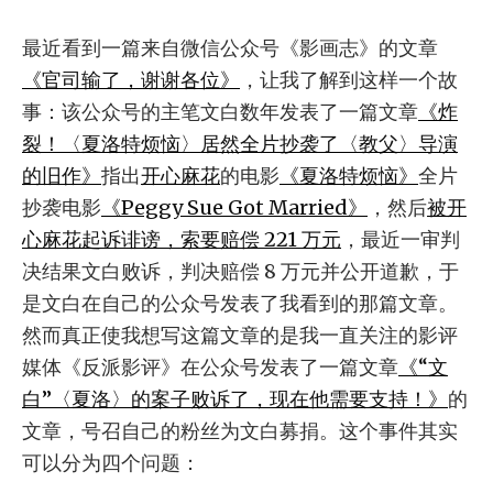
最近看到一篇来自微信公众号《影画志》的文章
《官司输了，谢谢各位》
，让我了解到这样一个故
事：该公众号的主笔文白数年发表了一篇文章
《炸
裂！〈夏洛特烦恼〉居然全片抄袭了〈教父〉导演
的旧作》
指出
开心麻花
的电影
《夏洛特烦恼》
全片
抄袭电影
《Peggy Sue Got Married》
，然后
被开
心麻花起诉诽谤，索要赔偿 221 万元
，最近一审判
决结果文白败诉，判决赔偿 8 万元并公开道歉，于
是文白在自己的公众号发表了我看到的那篇文章。
然而真正使我想写这篇文章的是我一直关注的影评
媒体《反派影评》在公众号发表了一篇文章
《“文
白”〈夏洛〉的案子败诉了，现在他需要支持！》
的
文章，号召自己的粉丝为文白募捐。这个事件其实
可以分为四个问题：