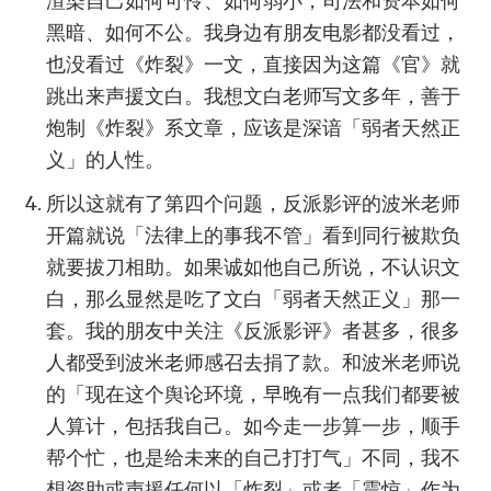
渲染自己如何可怜、如何弱小，司法和资本如何
黑暗、如何不公。我身边有朋友电影都没看过，
也没看过《炸裂》一文，直接因为这篇《官》就
跳出来声援文白。我想文白老师写文多年，善于
炮制《炸裂》系文章，应该是深谙「弱者天然正
义」的人性。
所以这就有了第四个问题，反派影评的波米老师
开篇就说「法律上的事我不管」看到同行被欺负
就要拔刀相助。如果诚如他自己所说，不认识文
白，那么显然是吃了文白「弱者天然正义」那一
套。我的朋友中关注《反派影评》者甚多，很多
人都受到波米老师感召去捐了款。和波米老师说
的「现在这个舆论环境，早晚有一点我们都要被
人算计，包括我自己。如今走一步算一步，顺手
帮个忙，也是给未来的自己打打气」不同，我不
想资助或声援任何以「炸裂」或者「震惊」作为